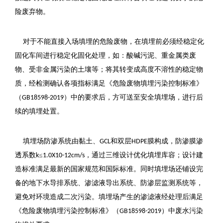
险废弃物。
对于不能直接入场填埋的危险废物，在填埋前必须经稳定化
固化车间进行稳定化固化处理，如：酸碱污泥、重金属类废
物、受非金属污染的土壤等；将其转变成高度不溶性的稳定物
质，经检测确认各项
指标满足《危险废物填埋污染控制标准》
（
）中的要求后，方可送至安全填埋场，进行后
GB18598-2019
续的填埋处置。
填埋场防渗系统由黏土、
和双层
膜构成，防渗膜渗
GCL
HDPE
透系数
≤
，通过三维设计优化填埋库容；设计建
k
1.0X10-12cm/s
造标准满足最新的国家规范和国际标准。同时填埋场还铺设完
备的地下水导排系统、渗滤液导出系统、防渗层监测系统等，
避免对环境造成二次污染。填埋场产生的渗滤液经处理后满足
《危险废物填埋污染控制标准》（
）中废水污染
GB18598-2019