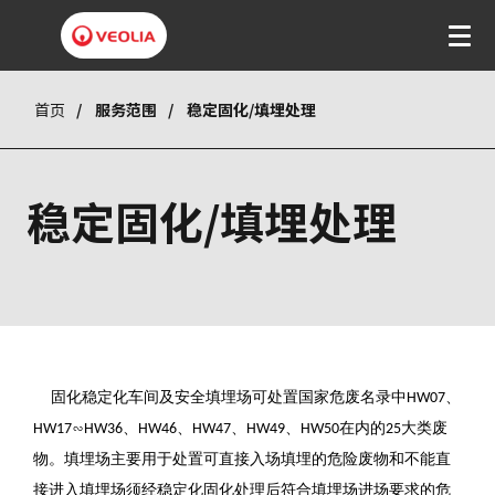
首页
服务范围
稳定固化/填埋处理
稳定固化/填埋处理
固化稳定化车间及安全填埋场可处置国家危废名录中
、
HW07
∽
、
、
、
、
在内的
大类废
HW17
HW36
HW46
HW47
HW49
HW50
25
物。填埋场主要用于处置可直接入场填埋的危险废物和不能直
接进入填埋场须经稳定化固化处理后符合填埋场进场要求的危