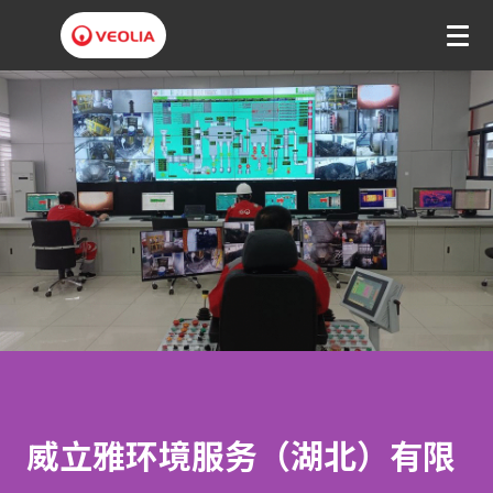
威
立
雅
环
境
服
务
（
湖
威立雅环境服务（湖北）有限
北